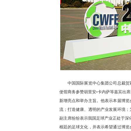
中国国际展览中心集团公司总裁贺彩
使馆商务参赞胡里安•卡内萨等嘉宾出
新增亮点和举办主旨。他表示本届博览
流；打造健康、透明的产业发展环境；
副主席纷纷表示我国足球产业正处于深
根廷的足球文化，并表示希望通过博览