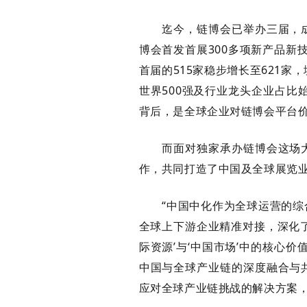
迄今，链博会已举办三届，成
博会首发首展300多项新产品新
首届的515家稳步增长至621家
世界500强及行业龙头企业占比
背后，是全球企业对链博会平台
而面对独家承办链博会这场大
作，共同打造了中国及全球展览
“中国中化作为全球运营的综合
全球上下游企业精准对接，深化
际资源’与‘中国市场’中的核心
中国与全球产业链的深度融合与
应对全球产业链挑战的解决方案