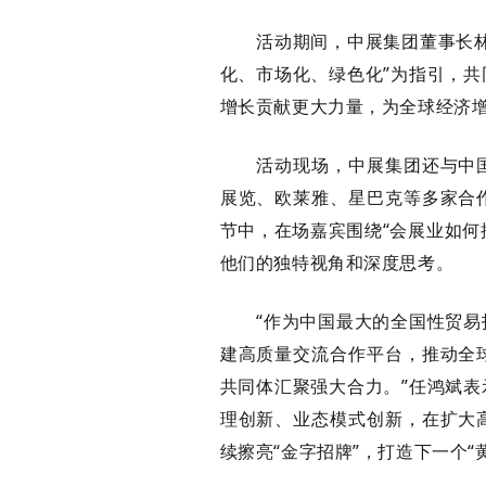
活动期间，中展集团董事长林舜
化、市场化、绿色化”为指引，
增长贡献更大力量，为全球经济
活动现场，中展集团还与中国
展览、欧莱雅、星巴克等多家合
节中，在场嘉宾围绕“会展业如何
他们的独特视角和深度思考。
“作为中国最大的全国性贸易投
建高质量交流合作平台，推动全
共同体汇聚强大合力。”任鸿斌
理创新、业态模式创新，在扩大
续擦亮“金字招牌”，打造下一个“