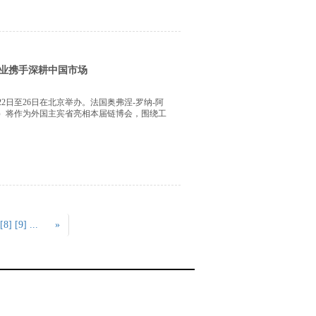
产业携手深耕中国市场
2日至26日在北京举办。法国奥弗涅-罗纳-阿
奥罗阿大区）将作为外国主宾省亮相本届链博会，围绕工
及数字化服务等重点领域，集中展示法国区域
[8]
[9]
...
»