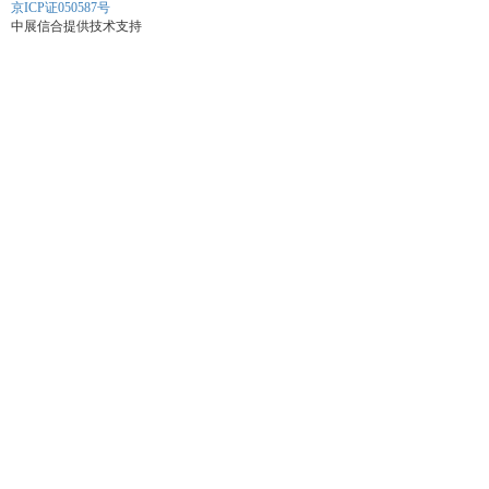
京ICP证050587号
中展信合提供技术支持