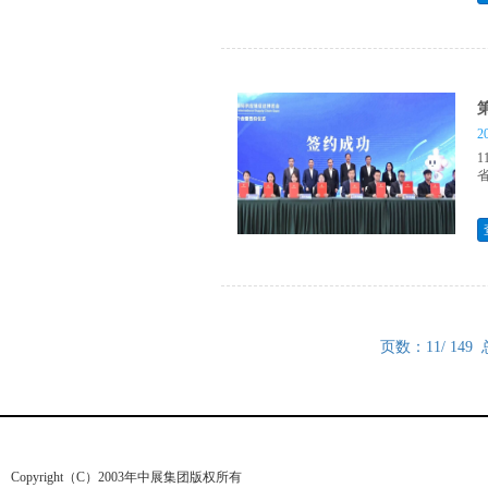
2
业
页数：11/ 149
Copyright（C）2003年中展集团版权所有